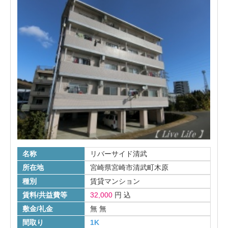
名称
リバーサイド清武
所在地
宮崎県宮崎市清武町木原
種別
賃貸マンション
賃料/共益費等
32,000
円
込
敷金/礼金
無
無
間取り
1K