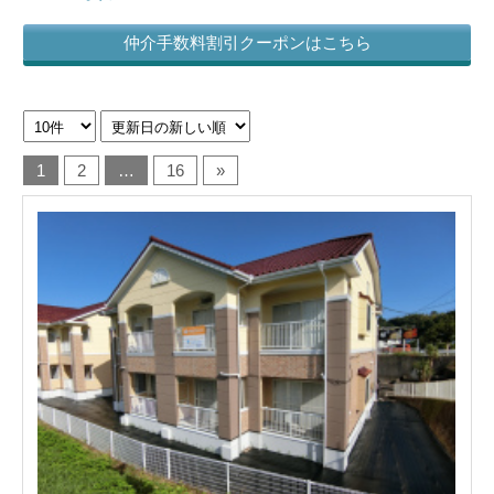
仲介手数料割引クーポンはこちら
宮崎国際大学
間取りを選択:
宮崎保健福祉専門学校
こだわり条件:
宮崎産業経営大学
1
2
…
16
»
宮崎医療管理専門学校