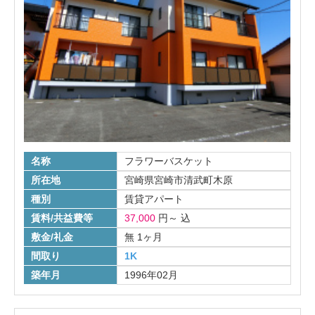
名称
フラワーバスケット
所在地
宮崎県宮崎市清武町木原
種別
賃貸アパート
賃料/共益費等
37,000
円
～
込
敷金/礼金
無
1ヶ月
間取り
1K
築年月
1996年02月