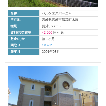
名称
パルケエスパーニャ
所在地
宮崎県宮崎市清武町木原
種別
賃貸アパート
賃料/共益費等
42,000
円
～
込
敷金/礼金
無
1ヶ月
間取り
1K＋R
築年月
2001年03月