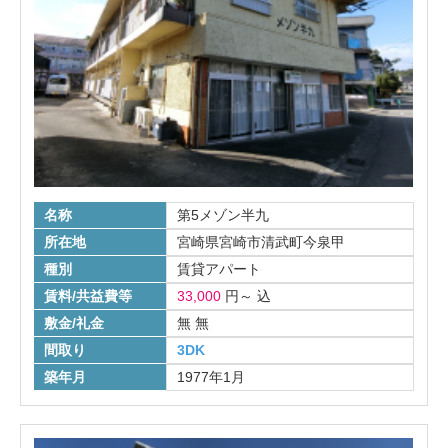
名称
第5メゾン半九
所在地
宮崎県宮崎市清武町今泉甲
種別
賃貸アパート
賃料/共益費等
33,000
円
～
込
敷金/礼金
無
無
間取り
3DK
築年月
1977年1月