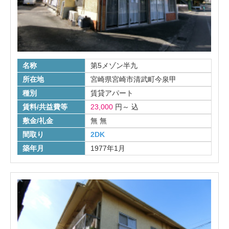
名称
第5メゾン半九
所在地
宮崎県宮崎市清武町今泉甲
種別
賃貸アパート
賃料/共益費等
23,000
円
～
込
敷金/礼金
無
無
間取り
2DK
築年月
1977年1月