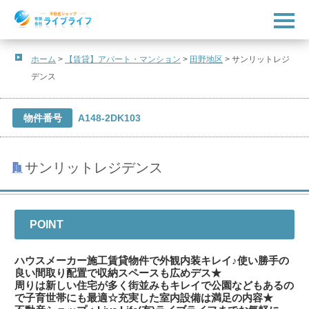
t
o
g
g
l
ホーム
>
【賃貸】アパート・マンション
>
田野地区
>
サンリットレジ
e
デンス
n
a
v
i
物件番号
A148-2DK103
g
a
t
i
o
サンリットレジデンス
n
POINT
ハウスメーカー施工賃貸物件で外観内装キレイ♪使い勝手の
良い間取り配置で収納スペースも広めデス★
周りは新しい住宅が多く街並みもキレイで公園などもあるの
で子育世帯にも最適☆充実した室内設備は満足の内容★