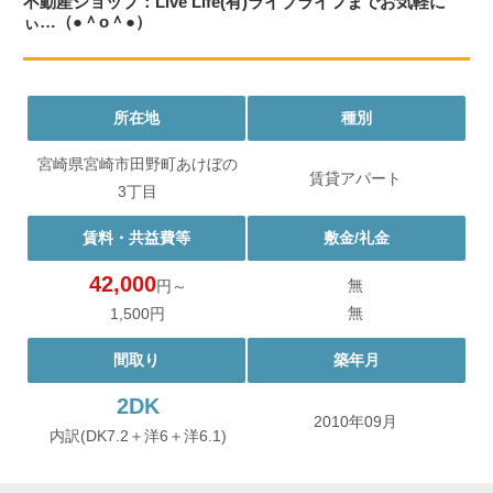
不動産ショップ：Live Life(有)ライブライフまでお気軽に
ぃ…（●＾o＾●）
所在地
種別
宮崎県宮崎市田野町あけぼの
賃貸アパート
3丁目
賃料・共益費等
敷金/礼金
42,000
無
円～
無
1,500円
間取り
築年月
2DK
2010年09月
内訳(DK7.2＋洋6＋洋6.1)