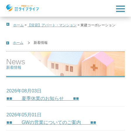
t
o
g
g
l
ホーム
>
【賃貸】アパート・マンション
>
東建コーポレーション
e
n
a
v
ホーム
新着情報
i
g
a
News
t
i
新着情報
o
n
2026年08月03日
■■ 夏季休業のお知らせ ■■
2026年05月01日
■■ GWの営業についてのご案内 ■■