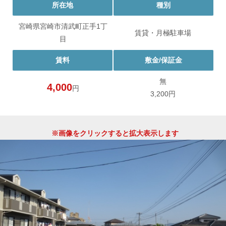
所在地
種別
宮崎県宮崎市清武町正手1丁
賃貸・月極駐車場
目
賃料
敷金/保証金
無
4,000
円
3,200円
※画像をクリックすると拡大表示します