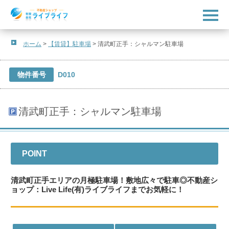
t
o
g
g
l
ホーム
>
【賃貸】駐車場
>
清武町正手：シャルマン駐車場
e
n
a
v
物件番号
D010
i
g
a
t
清武町正手：シャルマン駐車場
i
o
n
POINT
清武町正手エリアの月極駐車場！敷地広々で駐車◎不動産シ
ョップ：Live Life(有)ライブライフまでお気軽に！