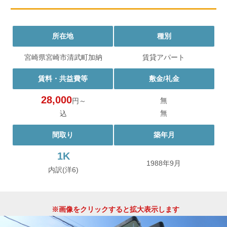
所在地
種別
宮崎県宮崎市清武町加納
賃貸アパート
賃料・共益費等
敷金/礼金
28,000
無
円～
無
込
間取り
築年月
1K
1988年9月
内訳(洋6)
※画像をクリックすると拡大表示します