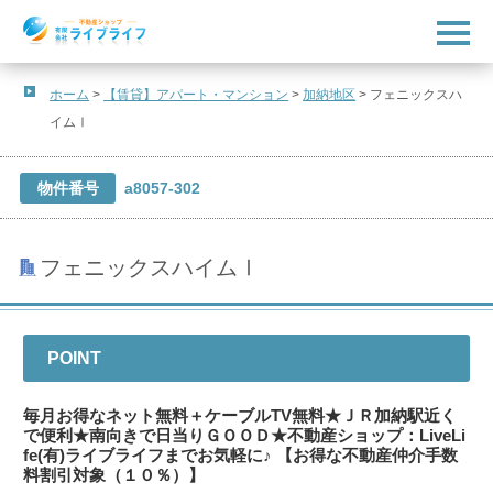
t
o
g
g
l
ホーム
>
【賃貸】アパート・マンション
>
加納地区
>
フェニックスハ
e
イムⅠ
n
a
v
i
物件番号
a8057-302
g
a
t
i
o
フェニックスハイムⅠ
n
POINT
毎月お得なネット無料＋ケーブルTV無料★ＪＲ加納駅近く
で便利★南向きで日当りＧＯＯＤ★不動産ショップ：LiveLi
fe(有)ライブライフまでお気軽に♪ 【お得な不動産仲介手数
料割引対象（１０％）】