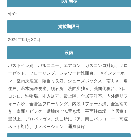
取引態様
仲介
掲載期限日
2026年08月22日
設備
バストイレ別、バルコニー、エアコン、ガスコンロ対応、クロ
ーゼット、フローリング、シャワー付洗面台、TVインターホ
ン、室内洗濯置、陽当り良好、シューズボックス、南向き、角
住戸、温水洗浄便座、脱衣所、洗面所独立、洗面化粧台、2口
コンロ、駐輪場、即入居可、最上階、全居室洋室、内外装リフ
ォーム済、全居室フローリング、内装リフォーム済、全室南向
き、南面リビング、敷地内ごみ置き場、平面駐車場、全居室8
畳以上、プロパンガス、洗面所にドア、南面バルコニー、高速
ネット対応、リノベーション、通風良好