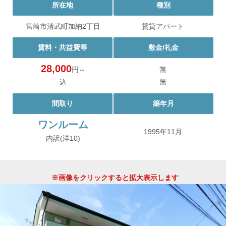
所在地
種別
宮崎市清武町加納2丁目
賃貸アパート
賃料・共益費等
敷金/礼金
28,000
無
円～
無
込
間取り
築年月
ワンルーム
1995年11月
内訳(洋10)
※画像をクリックすると拡大表示します