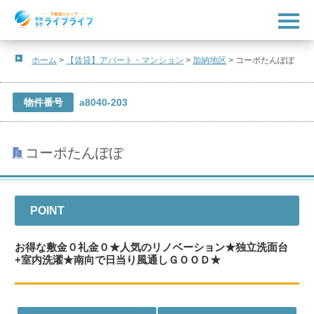
t
o
g
g
l
ホーム
>
【賃貸】アパート・マンション
>
加納地区
>
コーポたんぽぽ
e
n
a
v
物件番号
a8040-203
i
g
a
t
コーポたんぽぽ
i
o
n
POINT
お得な敷金０礼金０★人気のリノベーション★独立洗面台
+室内洗濯★南向で日当り風通しＧＯＯＤ★