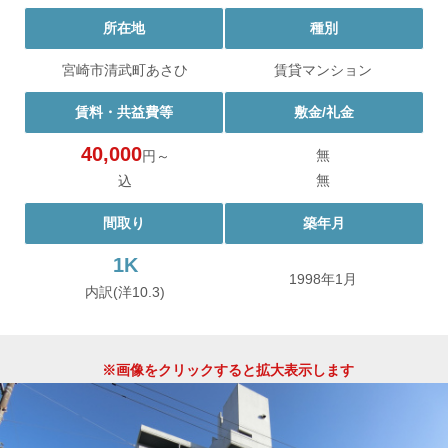
所在地
種別
宮崎市清武町あさひ
賃貸マンション
賃料・共益費等
敷金/礼金
40,000
無
円～
無
込
間取り
築年月
1K
1998年1月
内訳(洋10.3)
※画像をクリックすると拡大表示します