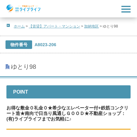
t
o
g
g
l
ホーム
>
【賃貸】アパート・マンション
>
加納地区
>
ゆとり98
e
n
a
v
物件番号
A8023-206
i
g
a
t
ゆとり98
i
o
n
POINT
お得な敷金０礼金０★希少なエレベーター付+鉄筋コンクリ
ート造★南向で日当り風通しＧＯＯＤ★不動産ショップ：
(有)ライブライフまでお気軽に♪