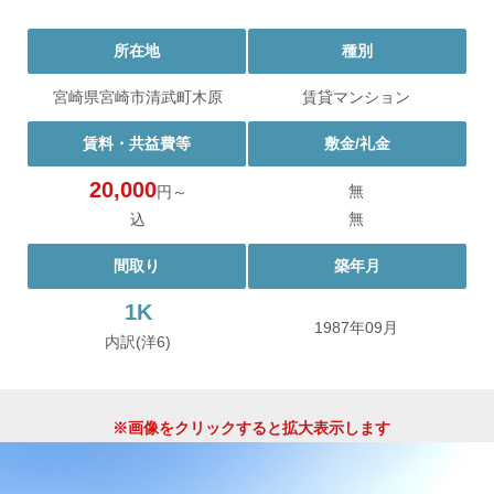
所在地
種別
宮崎県宮崎市清武町木原
賃貸マンション
賃料・共益費等
敷金/礼金
20,000
無
円～
無
込
間取り
築年月
1K
1987年09月
内訳(洋6)
※画像をクリックすると拡大表示します