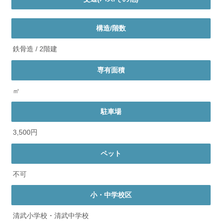
構造/階数
鉄骨造 / 2階建
専有面積
㎡
駐車場
3,500円
ペット
不可
小・中学校区
清武小学校・清武中学校