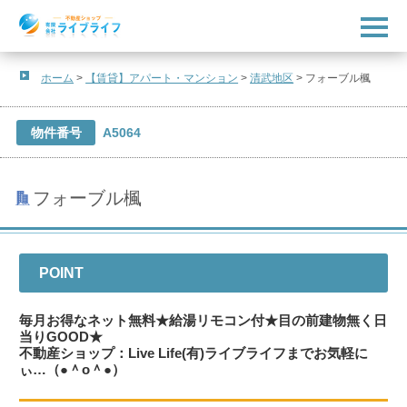
t
o
g
g
l
ホーム
>
【賃貸】アパート・マンション
>
清武地区
>
フォーブル楓
e
n
a
v
物件番号
A5064
i
g
a
t
フォーブル楓
i
o
n
POINT
毎月お得なネット無料★給湯リモコン付★目の前建物無く日
当りGOOD★
不動産ショップ：Live Life(有)ライブライフまでお気軽に
ぃ…（●＾o＾●）