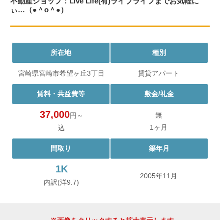
不動産ショップ：Live Life(有)ライブライフまでお気軽に
ぃ…（●＾o＾●）
所在地
種別
宮崎県宮崎市希望ヶ丘3丁目
賃貸アパート
賃料・共益費等
敷金/礼金
37,000
無
円～
1ヶ月
込
間取り
築年月
1K
2005年11月
内訳(洋9.7)