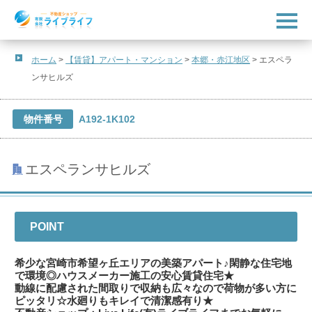
t
o
g
g
l
ホーム
>
【賃貸】アパート・マンション
>
本郷・赤江地区
>
エスペラ
e
ンサヒルズ
n
a
v
i
物件番号
A192-1K102
g
a
t
i
o
エスペランサヒルズ
n
POINT
希少な宮崎市希望ヶ丘エリアの美築アパート♪閑静な住宅地
で環境◎ハウスメーカー施工の安心賃貸住宅★
動線に配慮された間取りで収納も広々なので荷物が多い方に
ピッタリ☆水廻りもキレイで清潔感有り★