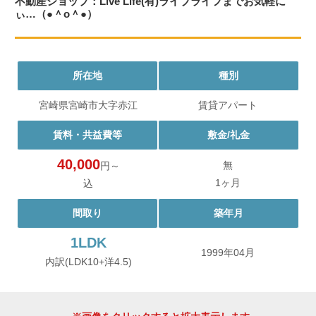
不動産ショップ：Live Life(有)ライブライフまでお気軽に
ぃ…（●＾o＾●）
所在地
種別
宮崎県宮崎市大字赤江
賃貸アパート
賃料・共益費等
敷金/礼金
40,000
無
円～
1ヶ月
込
間取り
築年月
1LDK
1999年04月
内訳(LDK10+洋4.5)