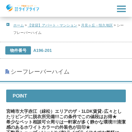
t
o
g
g
l
ホーム
>
【賃貸】アパート・マンション
>
月見ヶ丘・恒久地区
>
シー
e
フレーバーハイム
n
a
v
i
物件番号
A196-201
g
a
t
i
o
シーフレーバーハイム
n
POINT
宮崎市大字赤江（緑松）エリアのザ・1LDK賃貸♪広々とし
たリビングに脱衣所完備!!!この条件でこの値段はお得★
希少なペット相談可☆周りは一軒家が多く静かな環境!!!清潔
感のあるホワイトカラーの外装色が目印★