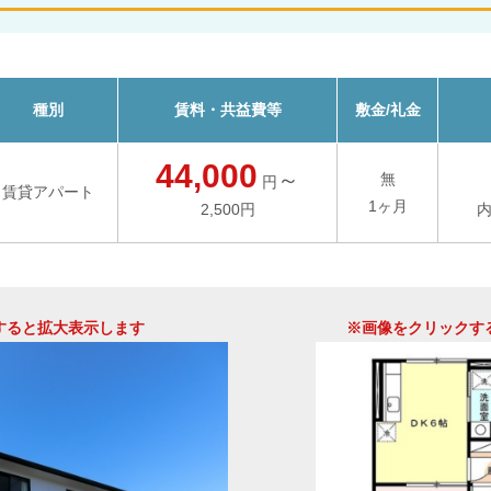
種別
賃料・共益費等
敷金/礼金
44,000
～
無
円
賃貸アパート
1ヶ月
2,500円
内
すると拡大表示します
※画像をクリックす