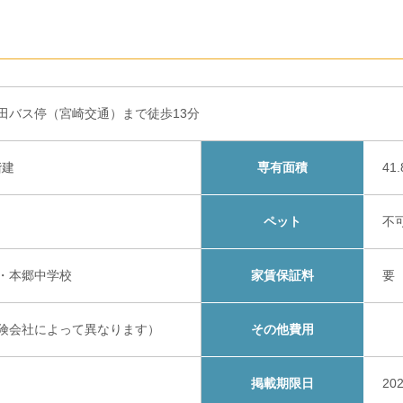
田バス停（宮崎交通）まで徒歩13分
階建
専有面積
41
ペット
不
・本郷中学校
家賃保証料
要
険会社によって異なります）
その他費用
掲載期限日
20