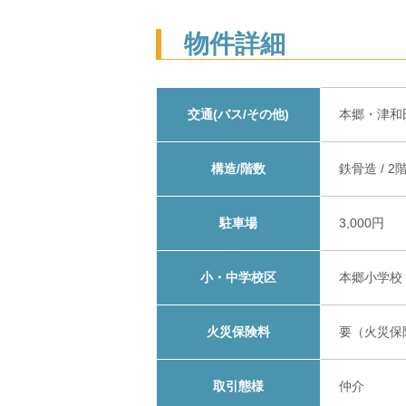
物件詳細
交通(バス/その他)
本郷・津和
構造/階数
鉄骨造 / 2
駐車場
3,000円
小・中学校区
本郷小学校
火災保険料
要（火災保
取引態様
仲介