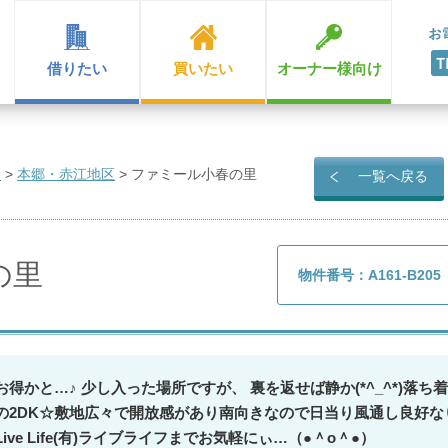
借りたい
買いたい
オーナー様向け
ン
>
本郷・赤江地区
>
ファミール小春の里
一覧へ戻る
の里
物件番号：A161-B205
お得かと…♪ 少し入った場所ですが、 裏を返せば静か(*^_^*)落
の2DK☆敷地広々で開放感があり南向きなので日当り風通し良好な
ve Life(有)ライブライフまでお気軽にぃ…（●＾o＾●）