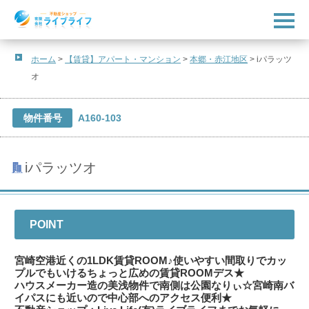
t
o
g
g
l
ホーム
>
【賃貸】アパート・マンション
>
本郷・赤江地区
>
iパラッツ
e
オ
n
a
v
i
物件番号
A160-103
g
a
t
i
o
iパラッツオ
n
POINT
宮崎空港近くの1LDK賃貸ROOM♪使いやすい間取りでカッ
プルでもいけるちょっと広めの賃貸ROOMデス★
ハウスメーカー造の美浅物件で南側は公園なりぃ☆宮崎南バ
イパスにも近いので中心部へのアクセス便利★