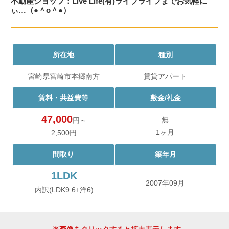
不動産ショップ：Live Life(有)ライブライフまでお気軽に
ぃ…（●＾o＾●）
所在地
種別
宮崎県宮崎市本郷南方
賃貸アパート
賃料・共益費等
敷金/礼金
47,000
無
円～
1ヶ月
2,500円
間取り
築年月
1LDK
2007年09月
内訳(LDK9.6+洋6)