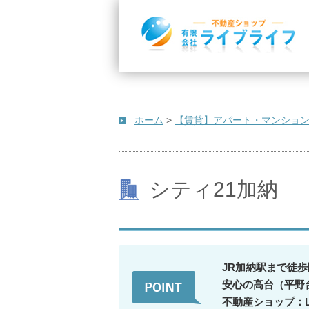
ホーム
>
【賃貸】アパート・マンショ
シティ21加納
JR加納駅まで徒
安心の高台（平野
不動産ショップ：Li