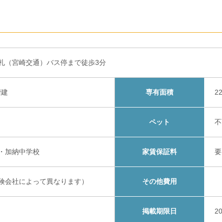
札（宮崎交通）バス停まで徒歩3分
階建
専有面積
2
ペット
不
・加納中学校
家賃保証料
要
険会社によって異なります）
その他費用
掲載期限日
2