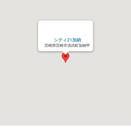
シティ21加納
宮崎県宮崎市清武町加納甲