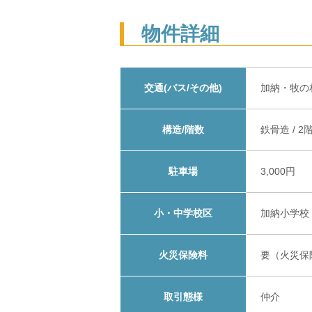
物件詳細
交通(バス/その他)
加納・牧の
構造/階数
鉄骨造 / 2
駐車場
3,000円
小・中学校区
加納小学校
火災保険料
要（火災保
取引態様
仲介