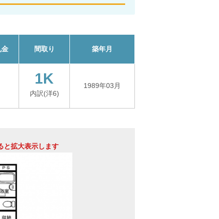
礼金
間取り
築年月
1K
1989年03月
内訳(洋6)
ると拡大表示します