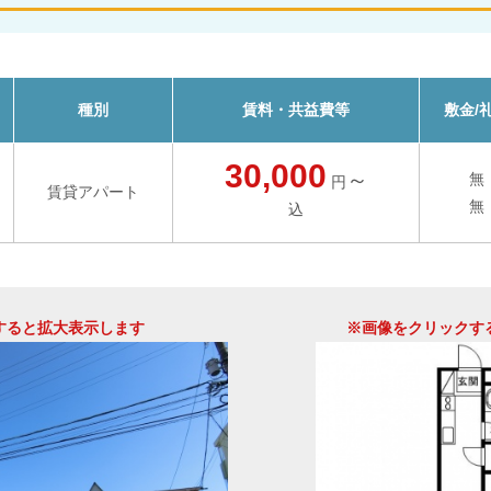
種別
賃料・共益費等
敷金/
30,000
～
無
円
賃貸アパート
無
込
すると拡大表示します
※画像をクリックす