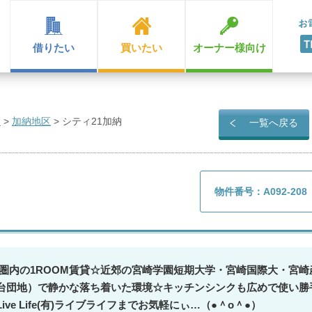
借りたい
買いたい
オーナー様向け
ン
>
加納地区
>
シティ21加納
一覧へ戻る
物件番号：A092-208
歩圏内の1ROOM賃貸☆近郊の宮崎学園短期大学・宮崎国際大・宮
台団地）で静かな落ち着いた環境☆キッチンシンクも広めで使い勝
ve Life(有)ライブライフまでお気軽にぃ…（●＾o＾●）