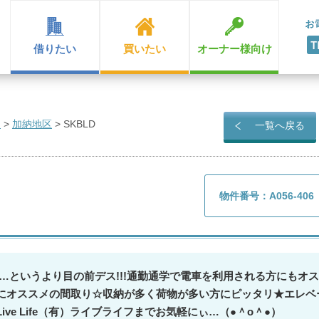
借りたい
買いたい
オーナー様向け
ン
>
加納地区
>
SKBLD
一覧へ戻る
物件番号：A056-406
…というより目の前デス!!!通勤通学で電車を利用される方にもオス
にオススメの間取り☆収納が多く荷物が多い方にピッタリ★エレベ
ive Life（有）ライブライフまでお気軽にぃ…（●＾o＾●）