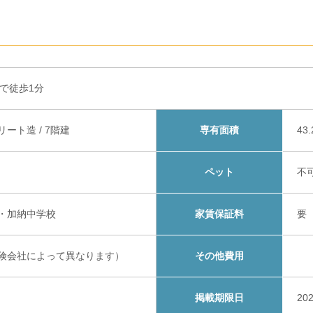
まで徒歩1分
ート造 / 7階建
専有面積
43
ペット
不
・加納中学校
家賃保証料
要
険会社によって異なります）
その他費用
掲載期限日
20