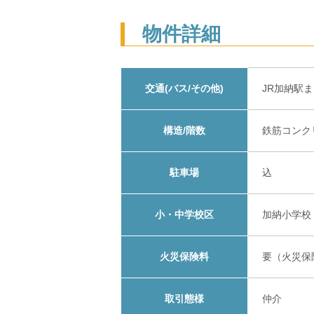
物件詳細
交通(バス/その他)
JR加納駅
構造/階数
鉄筋コンクリ
駐車場
込
小・中学校区
加納小学校
火災保険料
要（火災保
取引態様
仲介