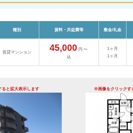
種別
賃料・共益費等
敷金/礼金
45,000
～
1ヶ月
円
賃貸マンション
1ヶ月
込
すると拡大表示します
※画像をクリックす