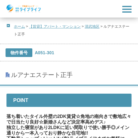
t
o
g
g
l
ホーム
>
【賃貸】アパート・マンション
>
清武地区
>
ルアナエステー
e
ト正手
n
a
v
i
物件番号
A051-301
g
a
t
i
o
ルアナエステート正手
n
POINT
落ち着いたタイル外壁の2DK賃貸☆角地の南向きで敷地広々
で日当たり良好☆新婚さんなど決定率高めデス♪
独立した寝室があり2LDKに近い間取りで使い勝手◎メイン
通りから一本入っており静かな住宅地!!