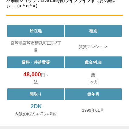
不動産ショップ：Live Life(有)ライブライフまでお気軽に
ぃ…（●＾o＾●）
所在地
種別
宮崎県宮崎市清武町正手3丁
賃貸マンション
目
賃料・共益費等
敷金/礼金
48,000
無
円～
1ヶ月
込
間取り
築年月
2DK
1999年01月
内訳(DK7.5＋洋6＋和6)