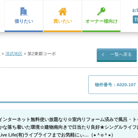
借りたい
買いたい
オーナー様向け
ン
>
清武地区
>
第2東郷コーポ
一覧へ戻る
物件番号：A020-107
インターネット無料使い放題なり☆室内リフォーム済みで風呂・ト
かな落ち着いた環境☆建物南向きで日当たり良好★シングルライフ
ve Life(有)ライブライフまでお気軽にぃ…（●＾o＾●）