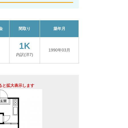
金
間取り
築年月
1K
1990年03月
内訳(洋7)
ると拡大表示します