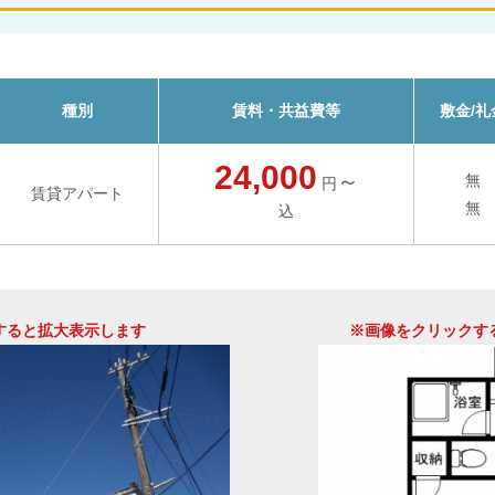
種別
賃料・共益費等
敷金/礼
24,000
～
無
円
賃貸アパート
無
込
すると拡大表示します
※画像をクリックす