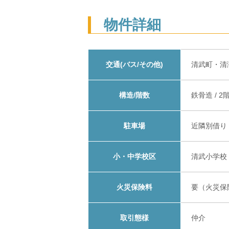
物件詳細
交通(バス/その他)
清武町・清
構造/階数
鉄骨造 / 2
駐車場
近隣別借り
小・中学校区
清武小学校
火災保険料
要（火災保
取引態様
仲介