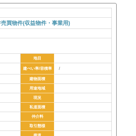
F売買物件(収益物件・事業用)
地目
建ぺい率/容積率
/
建物面積
用途地域
現況
私道面積
仲介料
取引態様
接道