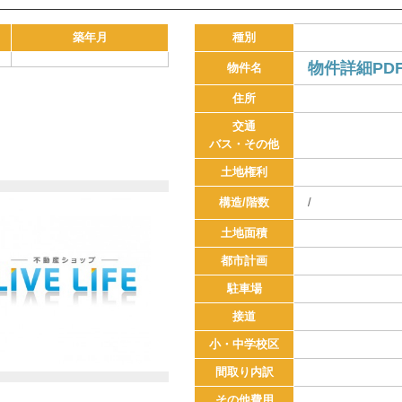
築年月
種別
物件詳細PD
物件名
住所
交通
バス・その他
土地権利
構造/階数
/
土地面積
都市計画
駐車場
接道
小・中学校区
間取り内訳
その他費用