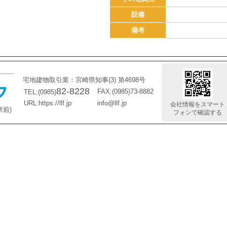
設備
備考
宅地建物取引業：宮崎県知事(3) 第4698号
82-8228
FAX:(0985)73-8882
TEL:(0985)
URL:https://llf.jp
info@llf.jp
会社情報をスマート
駅前)
フォンで確認する