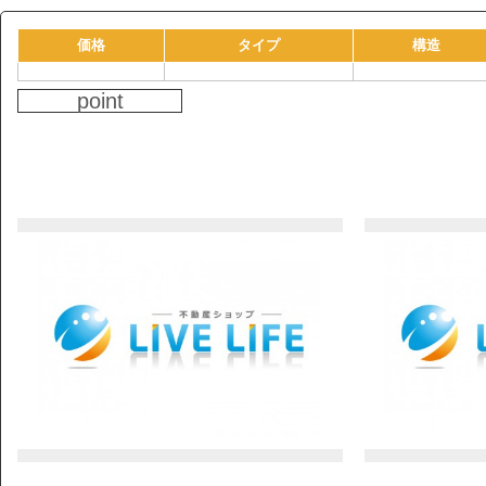
価格
タイプ
構造
point