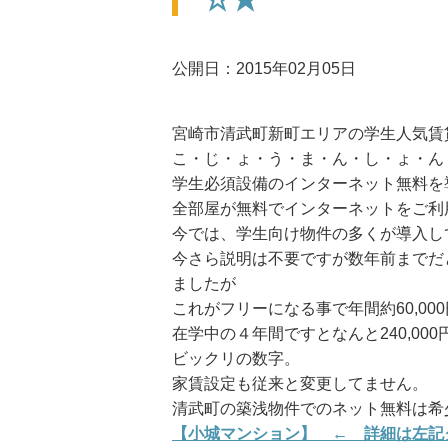
公開日：2015年02月05日
宮崎市清武町新町エリアの学生人気賃
こ・じ・ょ・う・ま・ん・し・ょ・ん
学生必須設備のインターネット無料を
全部屋が無料でインターネットをご利
今では、学生向け物件の多くが導入し
今さら説明は不要ですが数年前までだと個
ましたが
これがフリーになる事で年間約60,00
在学中の４年間ですとなんと240,000
ビックリの数字。
家賃設定も従来と変更してません。
清武町の築浅物件でのネット無料は希
【小城マンション】 ← 詳細は左記