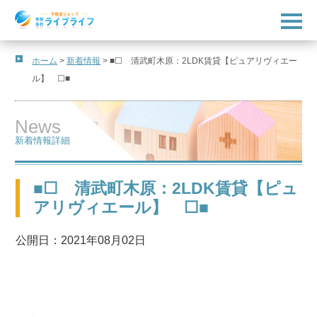
t
o
g
g
l
ホーム
>
新着情報
>
■☐ 清武町木原：2LDK賃貸【ピュアリヴィエー
e
ル】 ☐■
n
a
v
i
News
g
a
新着情報詳細
t
i
o
n
■☐ 清武町木原：2LDK賃貸【ピュ
アリヴィエール】 ☐■
公開日：2021年08月02日