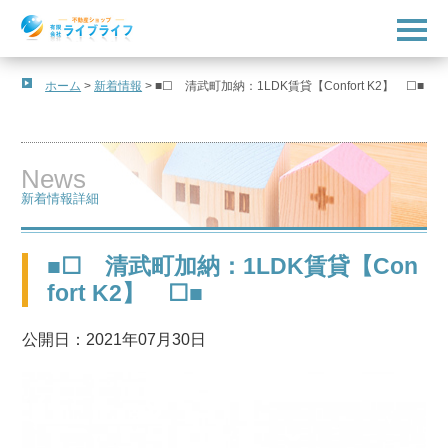
t
o
g
g
l
ホーム
>
新着情報
>
■☐ 清武町加納：1LDK賃貸【Confort K2】 ☐■
e
n
a
v
i
News
g
a
新着情報詳細
t
i
o
n
■☐ 清武町加納：1LDK賃貸【Con
fort K2】 ☐■
公開日：2021年07月30日