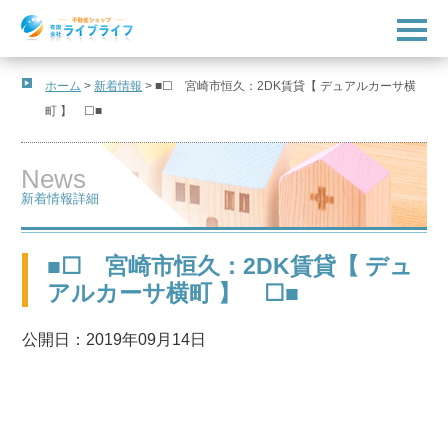
t
o
g
g
l
ホーム
>
新着情報
>
■☐ 宮崎市恒久：2DK賃貸【 デュアルカーサ横
e
町 】 ☐■
n
a
v
i
News
g
a
新着情報詳細
t
i
o
n
■☐ 宮崎市恒久：2DK賃貸【 デュ
アルカーサ横町 】 ☐■
公開日：2019年09月14日