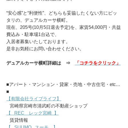
“安心感”と“利便性”、どちらも妥協したくない方にピッ
タリの、デュアルカーサ横町。
現在、205号(10月5日退去予定)を、家賃54,000円・共益
費込み・駐車場1台込で、
入居者募集いたしております。
是非お気軽にお問い合わせください。
デュアルカーサ横町詳細は ⇒
「
コ
チラをクリック
」
■アパート・マンション・貸家・売地・中古住宅・etc…
■
【有限会社ライブライフ】
宮崎県宮崎市清武町の不動産ショップ
【 REC レック宮崎 】
賃貸情報
【 SUUMO スーモ 】