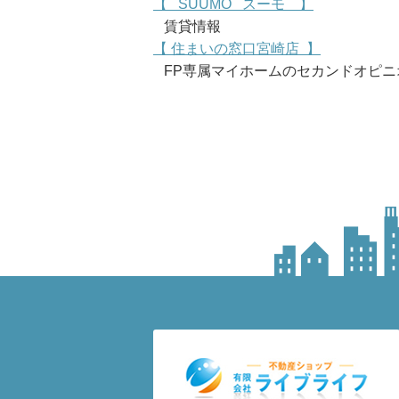
【 SUUMO スーモ 】
賃貸情報
【 住まいの窓口宮崎店 】
FP専属マイホームのセカンドオピニ