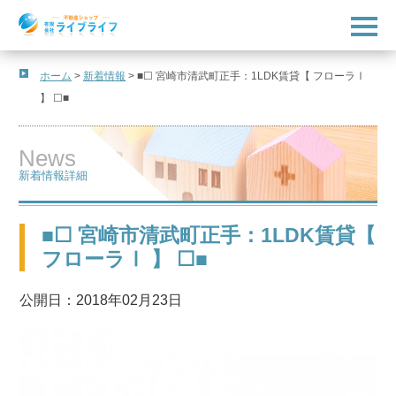
t
o
g
g
l
ホーム
>
新着情報
>
■☐ 宮崎市清武町正手：1LDK賃貸【 フローラⅠ
e
】 ☐■
n
a
v
i
News
g
a
新着情報詳細
t
i
o
n
■☐ 宮崎市清武町正手：1LDK賃貸【
フローラⅠ 】 ☐■
公開日：2018年02月23日