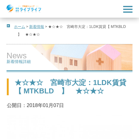
t
o
g
g
l
ホーム
>
新着情報
>
★☆★☆ 宮崎市大淀：1LDK賃貸【 MTKBLD
e
】 ★☆★☆
n
a
v
i
News
g
a
新着情報詳細
t
i
o
n
★☆★☆ 宮崎市大淀：1LDK賃貸
【 MTKBLD 】 ★☆★☆
公開日：2018年01月07日