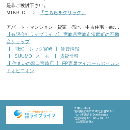
是非ご検討下さい。
MTKBLD ⇒
「こちらをクリック」
アパート・マンション・貸家・売地・中古住宅・etc…
【有限会社ライブライフ】 宮崎県宮崎市清武町の不動
産ショップ
【 REC レック宮崎 】 賃貸情報
【 SUUMO スーモ 】 賃貸情報
【 住まいの窓口宮崎店 】 FP専属マイホームのセカン
ドオピニオン
〒889-1604
宮崎県宮崎市清武町船引511-1
（JR清武駅前交差点の角）
営業時間 10：00～18：00
（水曜日定休）