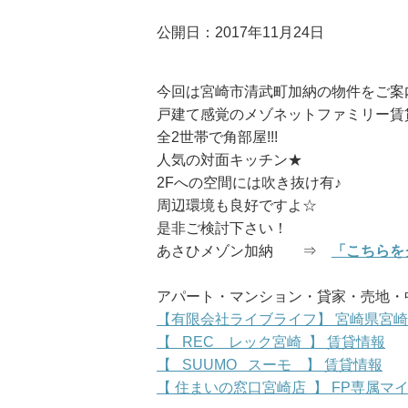
公開日：2017年11月24日
今回は宮崎市清武町加納の物件をご案
戸建て感覚のメゾネットファミリー賃
全2世帯で角部屋!!!
人気の対面キッチン★
2Fへの空間には吹き抜け有♪
周辺環境も良好ですよ☆
是非ご検討下さい！
あさひメゾン加納 ⇒
「こちらを
アパート・マンション・貸家・売地・中
【有限会社ライブライフ】 宮崎県宮
【 REC レック宮崎 】 賃貸情報
【 SUUMO スーモ 】 賃貸情報
【 住まいの窓口宮崎店 】 FP専属