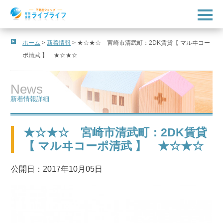
t
o
g
g
l
ホーム
>
新着情報
>
★☆★☆ 宮崎市清武町：2DK賃貸【 マルヰコー
e
ポ清武 】 ★☆★☆
n
a
v
i
News
g
a
新着情報詳細
t
i
o
n
★☆★☆ 宮崎市清武町：2DK賃貸
【 マルヰコーポ清武 】 ★☆★☆
公開日：2017年10月05日