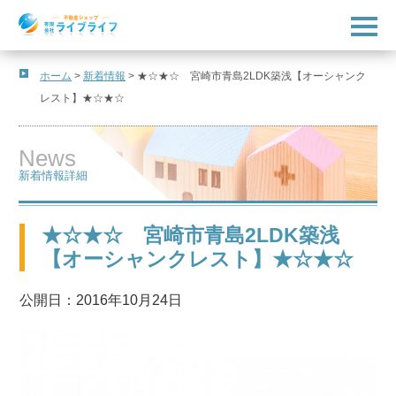
t
o
g
g
l
ホーム
>
新着情報
>
★☆★☆ 宮崎市青島2LDK築浅【オーシャンク
e
レスト】★☆★☆
n
a
v
i
News
g
a
新着情報詳細
t
i
o
n
★☆★☆ 宮崎市青島2LDK築浅
【オーシャンクレスト】★☆★☆
公開日：2016年10月24日