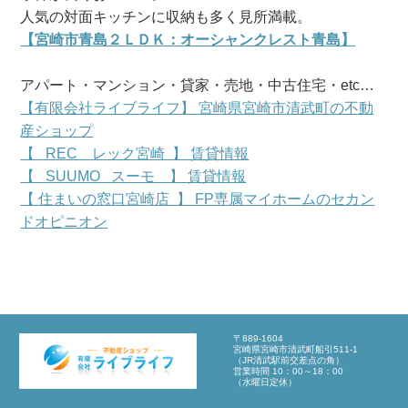
人気の対面キッチンに収納も多く見所満載。
【宮崎市青島２ＬＤＫ：オーシャンクレスト青島】
アパート・マンション・貸家・売地・中古住宅・etc…
【有限会社ライブライフ】 宮崎県宮崎市清武町の不動
産ショップ
【 REC レック宮崎 】 賃貸情報
【 SUUMO スーモ 】 賃貸情報
【 住まいの窓口宮崎店 】 FP専属マイホームのセカン
ドオピニオン
〒889-1604
宮崎県宮崎市清武町船引511-1
（JR清武駅前交差点の角）
営業時間 10：00～18：00
（水曜日定休）