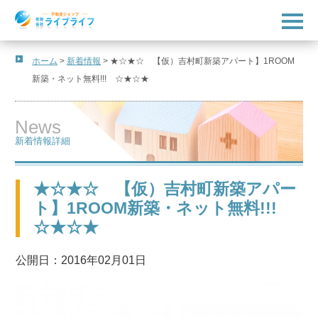
t
o
g
g
l
ホーム
>
新着情報
>
★☆★☆ 【仮）吉村町新築アパート】1ROOM
e
新築・ネット無料!!! ☆★☆★
n
a
v
i
News
g
a
新着情報詳細
t
i
o
n
★☆★☆ 【仮）吉村町新築アパー
ト】1ROOM新築・ネット無料!!!
☆★☆★
公開日：2016年02月01日