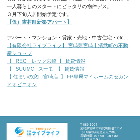
一人暮らしのスタートにピッタリの物件デス。
３月下旬入居開始予定です。
【仮）吉村町新築アパート】
アパート・マンション・貸家・売地・中古住宅・etc…
【有限会社ライブライフ】 宮崎県宮崎市清武町の不動
産ショップ
【 REC レック宮崎 】 賃貸情報
【 SUUMO スーモ 】 賃貸情報
【 住まいの窓口宮崎店 】 FP専属マイホームのセカン
ドオピニオン
〒889-1604
宮崎県宮崎市清武町船引511-1
（JR清武駅前交差点の角）
営業時間 10：00～18：00
（水曜日定休）