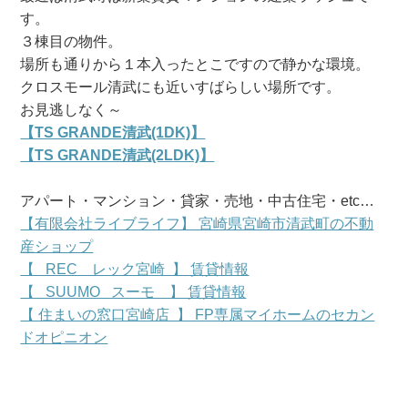
す。
３棟目の物件。
場所も通りから１本入ったとこですので静かな環境。
クロスモール清武にも近いすばらしい場所です。
お見逃しなく～
【TS GRANDE清武
(1DK)】
【TS GRANDE清武
(2L
DK)
】
アパート・マンション・貸家・売地・中古住宅・etc…
【有限会社ライブライフ】 宮崎県宮崎市清武町の不動
産ショップ
【 REC レック宮崎 】 賃貸情報
【 SUUMO スーモ 】 賃貸情報
【 住まいの窓口宮崎店 】 FP専属マイホームのセカン
ドオピニオン