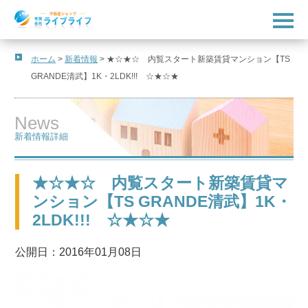
t
o
g
g
l
ホーム
>
新着情報
>
★☆★☆ 内覧スタート新築賃貸マンション【TS
e
GRANDE清武】1K・2LDK!!! ☆★☆★
n
a
v
i
News
g
a
新着情報詳細
t
i
o
n
★☆★☆ 内覧スタート新築賃貸マ
ンション【TS GRANDE清武】1K・
2LDK!!! ☆★☆★
公開日：2016年01月08日