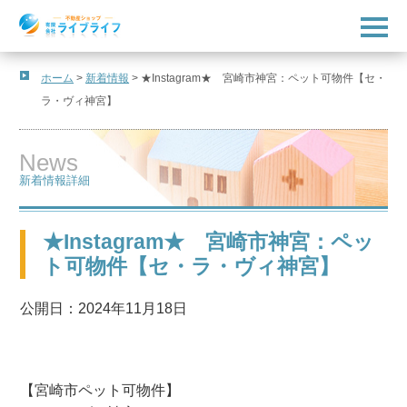
t
o
g
g
l
ホーム
>
新着情報
>
★Instagram★ 宮崎市神宮：ペット可物件【セ・
e
ラ・ヴィ神宮】
n
a
v
i
News
g
a
新着情報詳細
t
i
o
n
★Instagram★ 宮崎市神宮：ペッ
ト可物件【セ・ラ・ヴィ神宮】
公開日：2024年11月18日
【宮崎市ペット可物件】