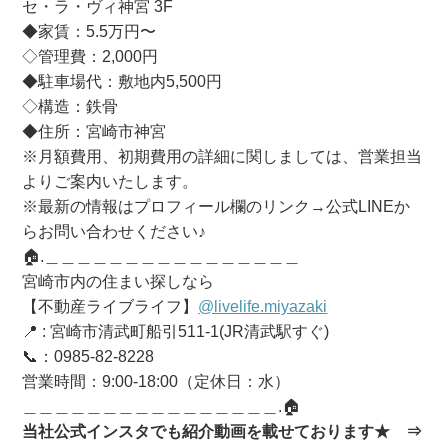
セ・ラ・ヴィ神宮 3F
◆家賃：5.5万円〜
◇管理費：2,000円
◆駐車場代：敷地内5,500円
◇構造：鉄骨
◆住所：宮崎市神宮
※月額費用、初期費用の詳細に関しましては、営業担当
よりご案内いたします。
※最新の情報はプロフィール欄のリンク→公式LINEか
らお問い合わせください♪
🏠.＿＿＿＿＿＿＿＿＿＿＿＿＿＿＿＿
宮崎市内の住まい探しなら
【不動産ライブライフ】
@livelife.miyazaki
📍 : 宮崎市清武町船引511-1(JR清武駅すぐ)
📞：0985-82-8228
営業時間：9:00-18:00（定休日：水）
＿＿＿＿＿＿＿＿＿＿＿＿＿＿＿＿.🏠
当社公式インスタでも紹介動画を載せております★
⇒