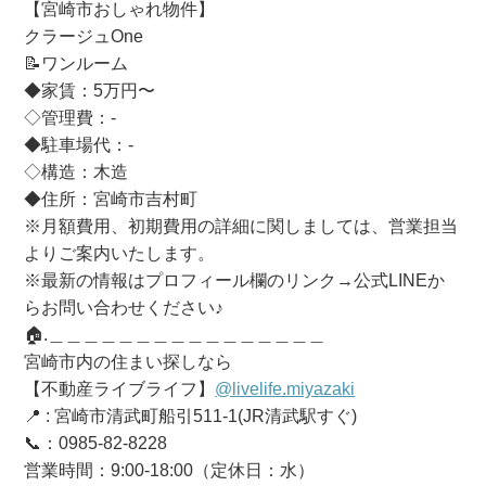
【宮崎市おしゃれ物件】
クラージュOne
📝ワンルーム
◆家賃：5万円〜
◇管理費：-
◆駐車場代：-
◇構造：木造
◆住所：宮崎市吉村町
※月額費用、初期費用の詳細に関しましては、営業担当
よりご案内いたします。
※最新の情報はプロフィール欄のリンク→公式LINEか
らお問い合わせください♪
🏠.＿＿＿＿＿＿＿＿＿＿＿＿＿＿＿＿
宮崎市内の住まい探しなら
【不動産ライブライフ】
@livelife.miyazaki
📍 : 宮崎市清武町船引511-1(JR清武駅すぐ)
📞：0985-82-8228
営業時間：9:00-18:00（定休日：水）