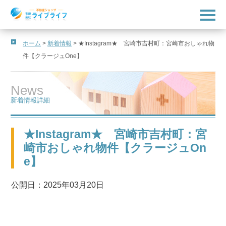
t
o
g
g
l
ホーム
>
新着情報
>
★Instagram★ 宮崎市吉村町：宮崎市おしゃれ物
e
件【クラージュOne】
n
a
v
i
News
g
a
新着情報詳細
t
i
o
n
★Instagram★ 宮崎市吉村町：宮
崎市おしゃれ物件【クラージュOn
e】
公開日：2025年03月20日