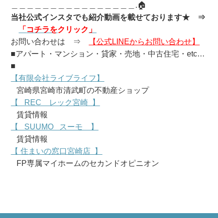
＿＿＿＿＿＿＿＿＿＿＿＿＿＿＿＿.🏠
当社公式インスタでも紹介動画を載せております★
⇒
「
コ
チラを
クリック
」
お問い合わせは ⇒
【公式LINEからお問い合わせ】
■アパート・マンション・貸家・売地・中古住宅・etc…
■
【有限会社ライブライフ】
宮崎県宮崎市清武町の不動産ショップ
【 REC レック宮崎 】
賃貸情報
【 SUUMO スーモ 】
賃貸情報
【 住まいの窓口宮崎店 】
FP専属マイホームのセカンドオピニオン