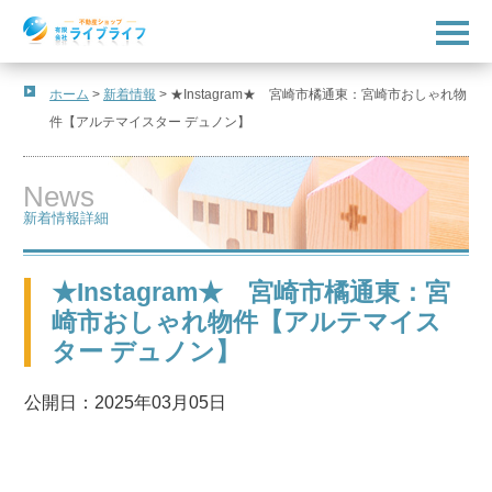
t
o
g
g
l
ホーム
>
新着情報
>
★Instagram★ 宮崎市橘通東：宮崎市おしゃれ物
e
件【アルテマイスター デュノン】
n
a
v
i
News
g
a
新着情報詳細
t
i
o
n
★Instagram★ 宮崎市橘通東：宮
崎市おしゃれ物件【アルテマイス
ター デュノン】
公開日：2025年03月05日