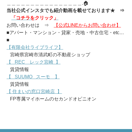
＿＿＿＿＿＿＿＿＿＿＿＿＿＿＿＿.🏠
当社公式インスタでも紹介動画を載せております★
⇒
「
コ
チラを
クリック
」
お問い合わせは ⇒
【公式LINEからお問い合わせ】
■アパート・マンション・貸家・売地・中古住宅・etc…
■
【有限会社ライブライフ】
宮崎県宮崎市清武町の不動産ショップ
【 REC レック宮崎 】
賃貸情報
【 SUUMO スーモ 】
賃貸情報
【 住まいの窓口宮崎店 】
FP専属マイホームのセカンドオピニオン