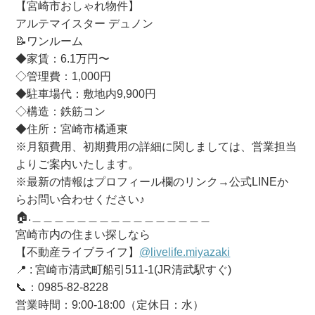
【宮崎市おしゃれ物件】
アルテマイスター デュノン
📝ワンルーム
◆家賃：6.1万円〜
◇管理費：1,000円
◆駐車場代：敷地内9,900円
◇構造：鉄筋コン
◆住所：宮崎市橘通東
※月額費用、初期費用の詳細に関しましては、営業担当
よりご案内いたします。
※最新の情報はプロフィール欄のリンク→公式LINEか
らお問い合わせください♪
🏠.＿＿＿＿＿＿＿＿＿＿＿＿＿＿＿＿
宮崎市内の住まい探しなら
【不動産ライブライフ】
@livelife.miyazaki
📍 : 宮崎市清武町船引511-1(JR清武駅すぐ)
📞：0985-82-8228
営業時間：9:00-18:00（定休日：水）