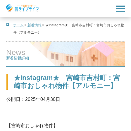
t
o
g
g
l
ホーム
>
新着情報
>
★Instagram★ 宮崎市吉村町：宮崎市おしゃれ物
e
件【アルモニー】
n
a
v
i
News
g
a
新着情報詳細
t
i
o
n
★Instagram★ 宮崎市吉村町：宮
崎市おしゃれ物件【アルモニー】
公開日：2025年04月30日
【宮崎市おしゃれ物件】