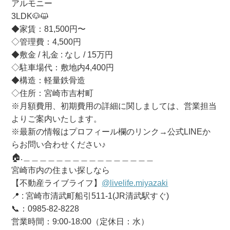
アルモニー
3LDK🐶😺
◆家賃：81,500円〜
◇管理費：4,500円
◆敷金 / 礼金 : なし / 15万円
◇駐車場代：敷地内4,400円
◆構造：軽量鉄骨造
◇住所：宮崎市吉村町
※月額費用、初期費用の詳細に関しましては、営業担当
よりご案内いたします。
※最新の情報はプロフィール欄のリンク→公式LINEか
らお問い合わせください♪
🏠.＿＿＿＿＿＿＿＿＿＿＿＿＿＿＿＿
宮崎市内の住まい探しなら
【不動産ライブライフ】
@livelife.miyazaki
📍 : 宮崎市清武町船引511-1(JR清武駅すぐ)
📞：0985-82-8228
営業時間：9:00-18:00（定休日：水）