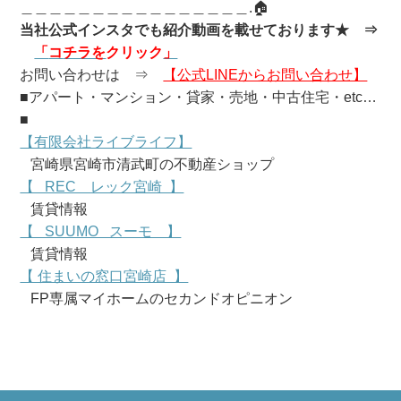
＿＿＿＿＿＿＿＿＿＿＿＿＿＿＿＿.🏠
当社公式インスタでも紹介動画を載せております★
⇒
「
コ
チラを
クリック
」
お問い合わせは ⇒
【公式LINEからお問い合わせ】
■アパート・マンション・貸家・売地・中古住宅・etc…
■
【有限会社ライブライフ】
宮崎県宮崎市清武町の不動産ショップ
【 REC レック宮崎 】
賃貸情報
【 SUUMO スーモ 】
賃貸情報
【 住まいの窓口宮崎店 】
FP専属マイホームのセカンドオピニオン