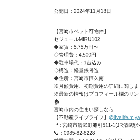
公開日：2024年11月18日
【宮崎市ペット可物件】
セジュールMIRU102
◆家賃：5.75万円〜
◇管理費：4,500円
◆駐車場代：1台込み
◇構造：軽量鉄骨造
◆住所：宮崎市恒久南
※月額費用、初期費用の詳細に関しま
※最新の情報はプロフィール欄のリンク
🏠.＿＿＿＿＿＿＿＿＿＿＿＿＿＿＿
宮崎市内の住まい探しなら
【不動産ライブライフ】
@livelife.miy
📍 : 宮崎市清武町船引511-1(JR清武駅
📞：0985-82-8228