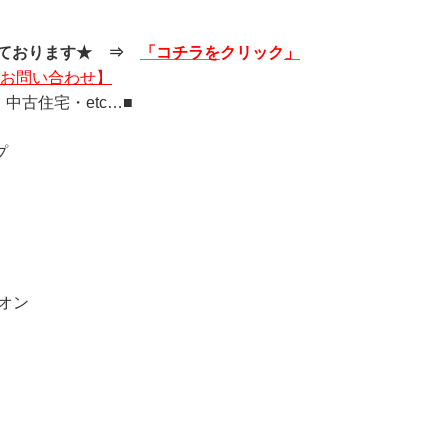

ております★
⇒
「
コ
チラを
クリック
」
らお問い合わせ】
中古住宅・etc…■
プ
オン