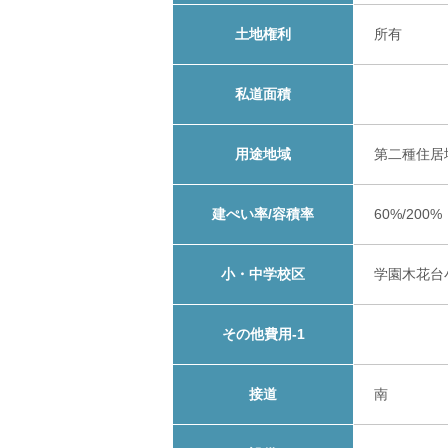
土地権利
所有
私道面積
用途地域
第二種住居
建ぺい率/容積率
60%/200%
小・中学校区
学園木花台
その他費用-1
接道
南