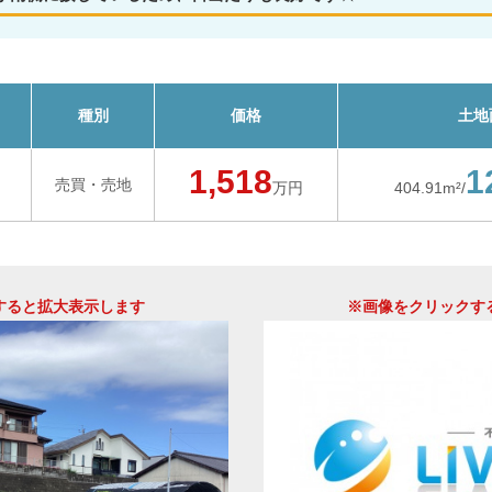
種別
価格
土地
1,518
1
売買・売地
万円
404.91m²/
すると拡大表示します
※画像をクリックす