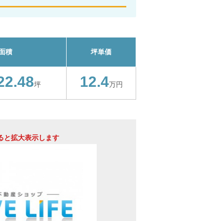
面積
坪単価
22.48
12.4
坪
万円
ると拡大表示します