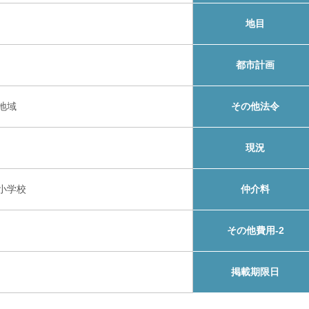
地目
都市計画
地域
その他法令
現況
小学校
仲介料
その他費用-2
掲載期限日