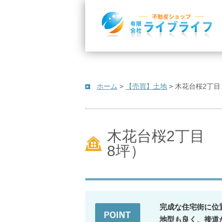
ホーム
>
【売買】土地
>
木花台桜2丁目 
木花台桜2丁目 （
8坪）
完成な住宅街に位
地型も良く、接道