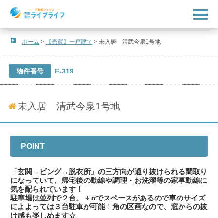
t
o
g
g
l
ホーム
>
【売買】一戸建て
>
未入居 清武今泉1号地
e
n
a
v
物件番号
E-319
i
g
a
t
未入居 清武今泉1号地
i
o
n
POINT
「玄関→ビング→脱衣所」の三方向が通り抜けられる間取り
になっていて、帰宅後の動線や調理・お洗濯等の家事動線に
気を配られています！
駐車場は並列で２台。 + αでスペースがあるので車のサイズ
によよっては３台駐車が可能！角の区画なので、窓からの抜
け感も楽しめます☆