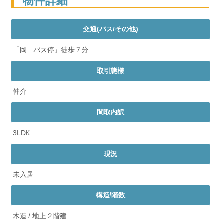
物件詳細
交通(バス/その他)
「岡 バス停」徒歩７分
取引態様
仲介
間取内訳
3LDK
現況
未入居
構造/階数
木造 / 地上２階建