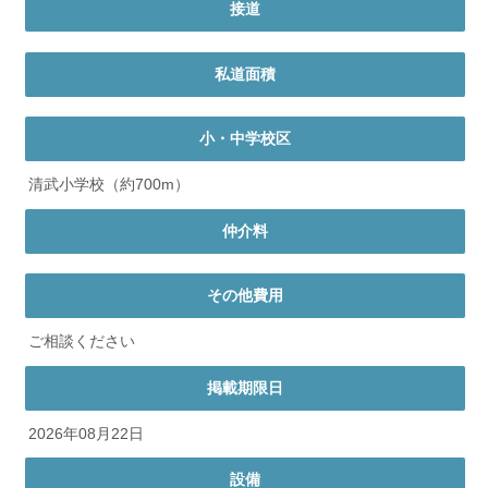
接道
私道面積
小・中学校区
清武小学校（約700m）
仲介料
その他費用
ご相談ください
掲載期限日
2026年08月22日
設備