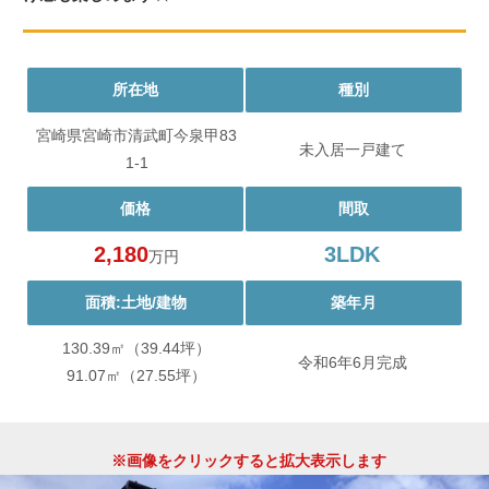
所在地
種別
宮崎県宮崎市清武町今泉甲83
未入居一戸建て
1-1
価格
間取
2,180
3LDK
万円
面積:土地/建物
築年月
130.39㎡（39.44坪）
令和6年6月完成
91.07㎡（27.55坪）
※画像をクリックすると拡大表示します