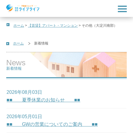
t
o
g
g
l
ホーム
>
【賃貸】アパート・マンション
>
その他（大淀川南部）
e
n
a
v
ホーム
新着情報
i
g
a
News
t
i
新着情報
o
n
2026年08月03日
■■ 夏季休業のお知らせ ■■
2026年05月01日
■■ GWの営業についてのご案内 ■■